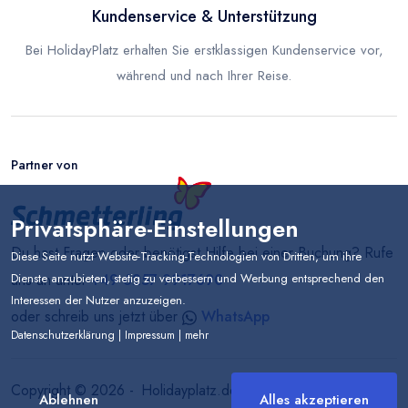
Kundenservice & Unterstützung
Bei HolidayPlatz erhalten Sie erstklassigen Kundenservice vor,
während und nach Ihrer Reise.
Partner von
Privatsphäre-Einstellungen
Du hast Fragen oder benötigst Hilfe bei einer Buchung? Rufe
Diese Seite nutzt Website-Tracking-Technologien von Dritten, um ihre
Dienste anzubieten, stetig zu verbessern und Werbung entsprechend den
uns an unter
+49 6257 9917690
Interessen der Nutzer anzuzeigen.
oder schreib uns jetzt über
WhatsApp
Datenschutzerklärung
|
Impressum
|
mehr
Copyright ©
2026
-
Holidayplatz.de
Ablehnen
Alles akzeptieren