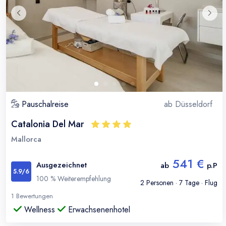
Pauschalreise
ab
Düsseldorf
Catalonia Del Mar
Mallorca
541 €
Ausgezeichnet
ab
p.P
5.9
/6
100
% Weiterempfehlung
2
Personen ·
7
Tage · Flug
1
Bewertungen
Wellness
Erwachsenenhotel