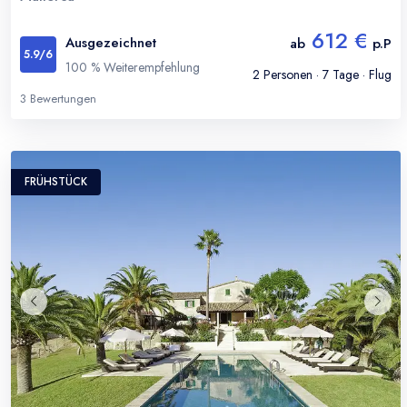
612 €
Ausgezeichnet
ab
p.P
5.9
/6
100
% Weiterempfehlung
2
Personen ·
7
Tage · Flug
3
Bewertungen
FRÜHSTÜCK