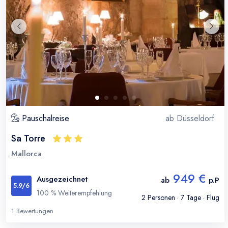
Pauschalreise
ab
Düsseldorf
Sa Torre
Mallorca
949 €
Ausgezeichnet
ab
p.P
5.9
/6
100
% Weiterempfehlung
2
Personen ·
7
Tage · Flug
1
Bewertungen