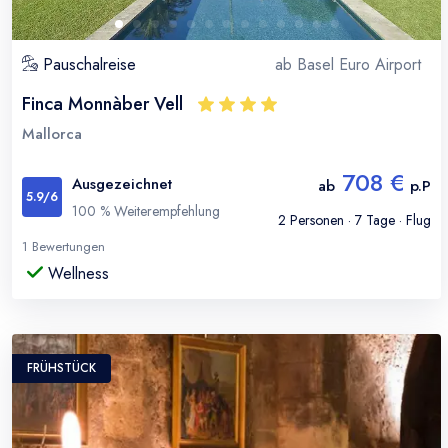
Pauschalreise
ab
Basel Euro Airport
Finca Monnàber Vell
Mallorca
708 €
Ausgezeichnet
ab
p.P
5.9
/6
100
% Weiterempfehlung
2
Personen ·
7
Tage · Flug
1
Bewertungen
Wellness
FRÜHSTÜCK