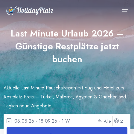
Last Minute Urlaub 2026 –
Last Minute
Günstige Restplätze jetzt
Last-Minute Bulgarien
Ägypten
Schnäppchen
buchen
Beliebte Reiseziele
Last-Minute Türkei
Dominikanische Republik
Reisekalender
Urlaub
Last-Minute Spanien
Bulgarien
Pauschalreisen
Aktuelle Last-Minute-Pauschalreisen mit Flug und Hotel zum
Last-Minute Griechenland
Mallorca
Last-Minute
Restplatz-Preis – Türkei, Mallorca, Ägypten & Griechenland.
Last-Minute Ägypten
Kanarische Inseln
All-Inclusive
Täglich neue Angebote.
Last-Minute Kanaren
Kreta
Kreuzfahrten
08.08.26 - 18.09.26 · 1 W.
Alle
2
Last-Minute Mallorca
Malediven
Rundreisen