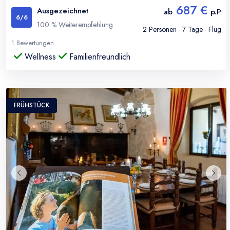
687 €
Ausgezeichnet
ab
p.P
6
/6
100
% Weiterempfehlung
2
Personen ·
7
Tage · Flug
1
Bewertungen
Wellness
Familienfreundlich
FRÜHSTÜCK