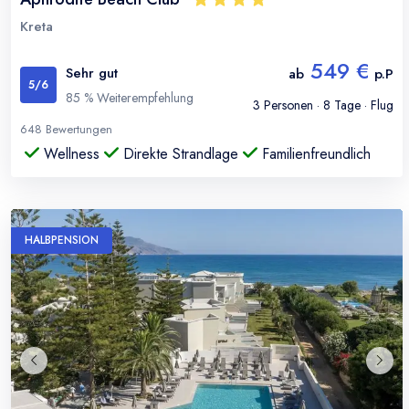
Kreta
549 €
Sehr gut
ab
p.P
5
/6
85
% Weiterempfehlung
3
Personen ·
8
Tage · Flug
648
Bewertungen
Wellness
Direkte Strandlage
Familienfreundlich
HALBPENSION