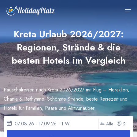
Kreta Urlaub 2026/2027:
Last Minute
Regionen, Strände & die
Last-Minute Bulgarien
Ägypten
Schnäppchen
besten Hotels im Vergleich
Beliebte Reiseziele
Last-Minute Türkei
Dominikanische Republik
Reisekalender
Urlaub
Last-Minute Spanien
Bulgarien
Pauschalreisen
Pauschalreisen nach Kreta 2026/2027 mit Flug – Heraklion,
Last-Minute Griechenland
Mallorca
Last-Minute
Chania & Rethymno. Schönste Strände, beste Reisezeit und
Last-Minute Ägypten
Kanarische Inseln
All-Inclusive
Hotels für Familien, Paare und Aktivurlauber.
Last-Minute Kanaren
Kreta
Kreuzfahrten
07.08.26 - 17.09.26 · 1 W.
Alle
2
Last-Minute Mallorca
Malediven
Rundreisen