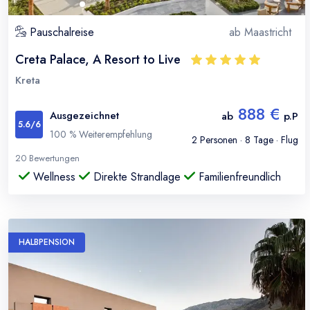
Pauschalreise
ab
Maastricht
Creta Palace, A Resort to Live
Kreta
888 €
Ausgezeichnet
ab
p.P
5.6
/6
100
% Weiterempfehlung
2
Personen ·
8
Tage · Flug
20
Bewertungen
Wellness
Direkte Strandlage
Familienfreundlich
HALBPENSION