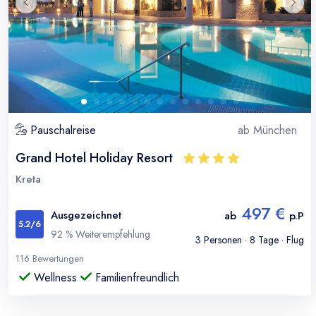
Pauschalreise
ab
München
Grand Hotel Holiday Resort
Kreta
497 €
Ausgezeichnet
ab
p.P
5.2
/6
92
% Weiterempfehlung
3
Personen ·
8
Tage · Flug
116
Bewertungen
Wellness
Familienfreundlich