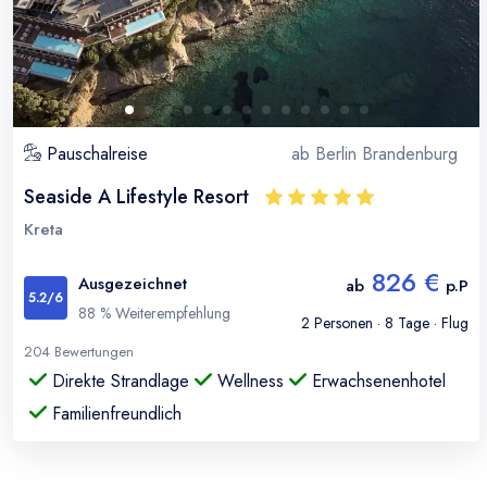
Pauschalreise
ab
Berlin Brandenburg
Seaside A Lifestyle Resort
Kreta
826 €
Ausgezeichnet
ab
p.P
5.2
/6
88
% Weiterempfehlung
2
Personen ·
8
Tage · Flug
204
Bewertungen
Direkte Strandlage
Wellness
Erwachsenenhotel
Familienfreundlich