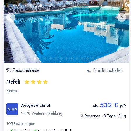
Pauschalreise
ab
Friedrichshafen
Nefeli
Kreta
532 €
Ausgezeichnet
ab
p.P
5.3
/6
94
% Weiterempfehlung
3
Personen ·
8
Tage · Flug
105
Bewertungen