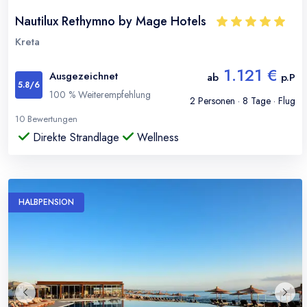
Nautilux Rethymno by Mage Hotels
Kreta
1.121 €
Ausgezeichnet
ab
p.P
5.8
/6
100
% Weiterempfehlung
2
Personen ·
8
Tage · Flug
10
Bewertungen
Direkte Strandlage
Wellness
HALBPENSION