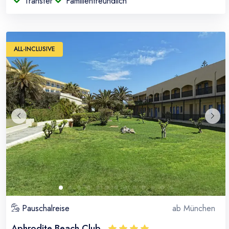
Transfer
Familienfreundlich
ALL-INCLUSIVE
Pauschalreise
ab
München
Aphrodite Beach Club