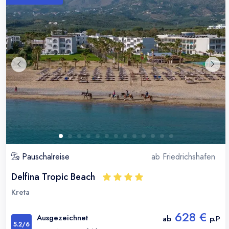
Pauschalreise
ab
Friedrichshafen
Delfina Tropic Beach
Kreta
628 €
Ausgezeichnet
ab
p.P
5.2
/6