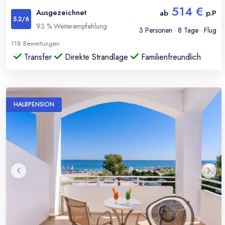
514 €
Ausgezeichnet
ab
p.P
5.2
/6
93
% Weiterempfehlung
3
Personen ·
8
Tage · Flug
118
Bewertungen
Transfer
Direkte Strandlage
Familienfreundlich
HALBPENSION