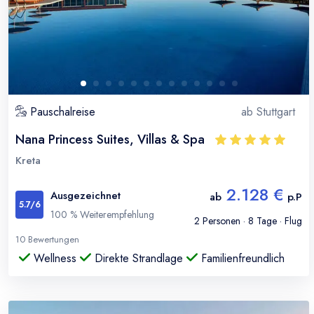
Pauschalreise
ab
Stuttgart
Nana Princess Suites, Villas & Spa
Kreta
2.128 €
Ausgezeichnet
ab
p.P
5.7
/6
100
% Weiterempfehlung
2
Personen ·
8
Tage · Flug
10
Bewertungen
Wellness
Direkte Strandlage
Familienfreundlich