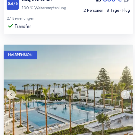
ab
p.P
5.6
/6
100
% Weiterempfehlung
2
Personen ·
8
Tage · Flug
27
Bewertungen
Transfer
HALBPENSION