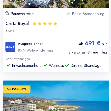
Pauschalreise
ab
Berlin Brandenburg
Creta Royal
Kreta
691 €
Ausgezeichnet
ab
p.P
5.4
/6
95
% Weiterempfehlung
2
Personen ·
8
Tage · Flug
129
Bewertungen
Erwachsenenhotel
Wellness
Direkte Strandlage
ALL-INCLUSIVE