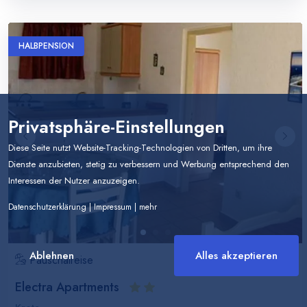
HALBPENSION
Privatsphäre-Einstellungen
Diese Seite nutzt Website-Tracking-Technologien von Dritten, um ihre
Dienste anzubieten, stetig zu verbessern und Werbung entsprechend den
Interessen der Nutzer anzuzeigen.
Datenschutzerklärung
|
Impressum
|
mehr
Ablehnen
Alles akzeptieren
Pauschalreise
ab
Memmingen
Electra Apartments