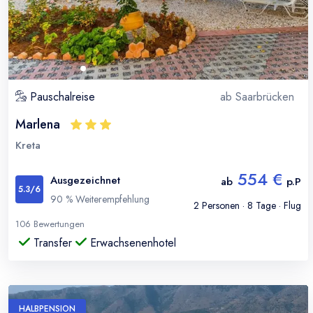
Pauschalreise
ab
Saarbrücken
Marlena
Kreta
554 €
Ausgezeichnet
ab
p.P
5.3
/6
90
% Weiterempfehlung
2
Personen ·
8
Tage · Flug
106
Bewertungen
Transfer
Erwachsenenhotel
HALBPENSION