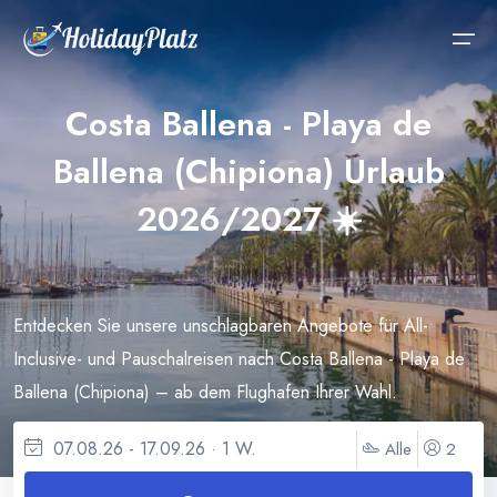
Costa Ballena - Playa de
Last Minute
Ballena (Chipiona) Urlaub
Last-Minute Bulgarien
Ägypten
Schnäppchen
2026/2027 ☀️
Beliebte Reiseziele
Last-Minute Türkei
Dominikanische Republik
Reisekalender
Urlaub
Last-Minute Spanien
Bulgarien
Pauschalreisen
Entdecken Sie unsere unschlagbaren Angebote für All-
Last-Minute Griechenland
Mallorca
Last-Minute
Inclusive- und Pauschalreisen nach Costa Ballena - Playa de
Last-Minute Ägypten
Kanarische Inseln
All-Inclusive
Ballena (Chipiona) – ab dem Flughafen Ihrer Wahl.
Last-Minute Kanaren
Kreta
Kreuzfahrten
07.08.26 - 17.09.26 · 1 W.
Alle
2
Last-Minute Mallorca
Malediven
Rundreisen