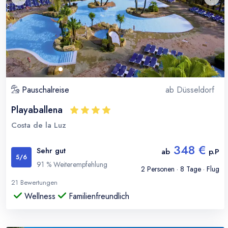
Pauschalreise
ab
Düsseldorf
Playaballena
Costa de la Luz
348 €
Sehr gut
ab
p.P
5
/6
91
% Weiterempfehlung
2
Personen ·
8
Tage · Flug
21
Bewertungen
Wellness
Familienfreundlich