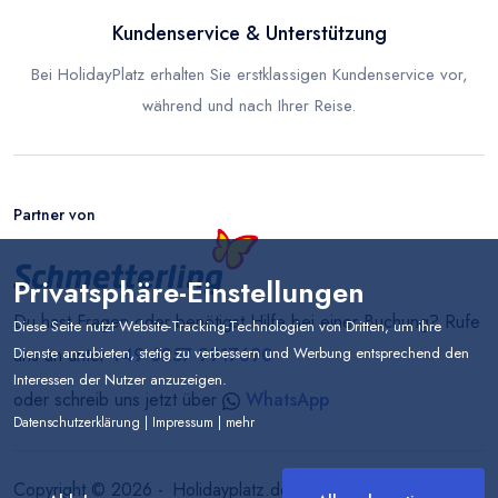
Kundenservice & Unterstützung
Bei HolidayPlatz erhalten Sie erstklassigen Kundenservice vor,
während und nach Ihrer Reise.
Partner von
Privatsphäre-Einstellungen
Du hast Fragen oder benötigst Hilfe bei einer Buchung? Rufe
Diese Seite nutzt Website-Tracking-Technologien von Dritten, um ihre
uns an unter
+49 6257 9917690
Dienste anzubieten, stetig zu verbessern und Werbung entsprechend den
Interessen der Nutzer anzuzeigen.
oder schreib uns jetzt über
WhatsApp
Datenschutzerklärung
|
Impressum
|
mehr
Copyright ©
2026
-
Holidayplatz.de