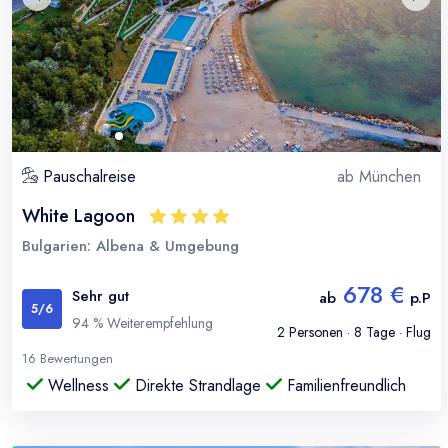
Pauschalreise
ab
München
White Lagoon
Bulgarien: Albena & Umgebung
678 €
Sehr gut
ab
p.P
5
/6
94
% Weiterempfehlung
2
Personen ·
8
Tage · Flug
16
Bewertungen
Wellness
Direkte Strandlage
Familienfreundlich