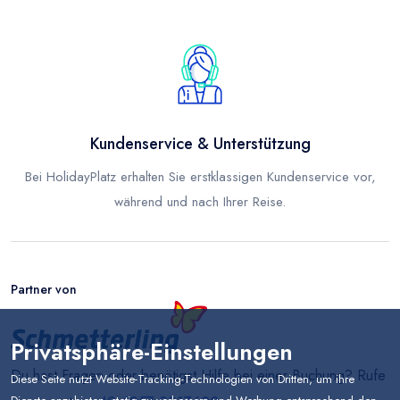
Kundenservice & Unterstützung
Bei HolidayPlatz erhalten Sie erstklassigen Kundenservice vor,
während und nach Ihrer Reise.
Partner von
Privatsphäre-Einstellungen
Du hast Fragen oder benötigst Hilfe bei einer Buchung? Rufe
Diese Seite nutzt Website-Tracking-Technologien von Dritten, um ihre